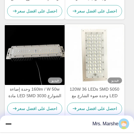
(IESNA Type II) لإضاءة الطرق
غرفة التبريد
احصل على افضل سعر
احصل على افضل سعر
فيديو
فيديو
120W 36 LEDs SMD 5050
160lm / W 50w وحدة إضاءة
LED وحدة ضوء الشارع مع
الشوارع LED SMD 3030 مادة
عدسة زاوية الشعاع من النوع
الكمبيوتر
احصل على افضل سعر
احصل على افضل سعر
III-M ولوحة PCB
Mrs. Marshe