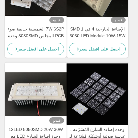
فيديو
فيديو
الإضاءة الخارجية 4 في 1 SMD
7W 6S2P الشمسية حديقة ضوء
5050 LED Module 10W-15W
PCB المجلس 3030SMD وحدة
مع عدسة 150x75 درجة
مخصصة
احصل على افضل سعر
احصل على افضل سعر
مقاومة للماء
فيديو
وحدة إضاءة الشارع المُسُرّعة ،
12LED 5050SMD 20W 30W
عدسة ضوئية أوبتيكيّة مُسُرّعة لـ
وحدة إضاءة الشارع LED مع