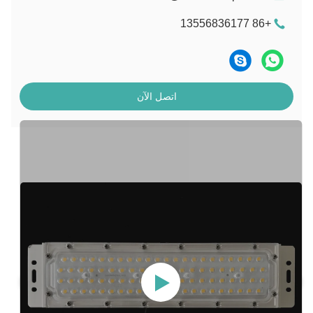
+86 13556836177
اتصل الآن