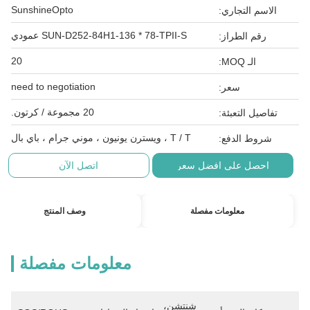
SunshineOpto
الاسم التجاري:
SUN-D252-84H1-136 * 78-TPII-S عمودي
رقم الطراز:
20
الـ MOQ:
need to negotiation
سعر:
20 مجموعة / كرتون.
تفاصيل التعبئة:
T / T ، ويسترن يونيون ، موني جرام ، باي بال
شروط الدفع:
احصل على افضل سعر
اتصل الآن
معلومات مفصلة
وصف المنتج
معلومات مفصلة
شنتشن، 