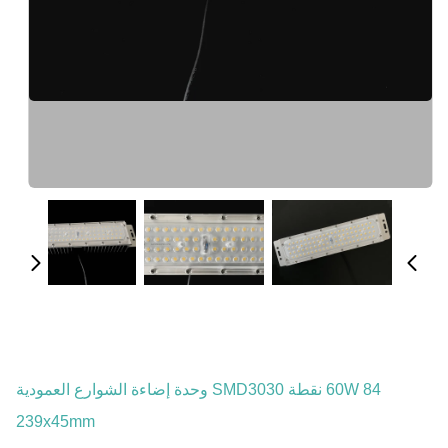
60W 84 نقطة SMD3030 وحدة إضاءة الشوارع العمودية
239x45mm