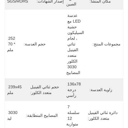
مكان المنشأ:
إصدار الشهادات:
SGS/ROHS
الصين
عدسة 
LED مع 
حشية 
السيليكون 
، لحام 
252 
مجموعات المنتج:
ثنائي 
حجم العدسة:
* 70 
الفينيل 
ملم
متعدد 
الكلور 
3030 
المصابيح
136x78 
حجم ثنائي الفينيل
239x45 
زاوية العدسة:
درجة 
متعدد الكلور:
ملم
رأسي
7 
دائرة ثنائي الفينيل
سلسلة 
3030 
المصابيح المتطابقة:
متعدد الكلور:
12 
ليد
متوازية