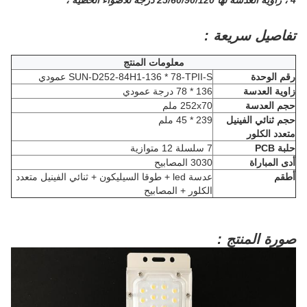
4 ، زاوية العدسة لها 25/60/90/120 درجة للأضواء الخطية ،
تفاصيل سريعة :
معلومات المنتج
رقم الوحدة
SUN-D252-84H1-136 * 78-TPII-S عمودي
زاوية العدسة
136 * 78 درجة عمودي
حجم العدسة
252x70 ملم
حجم ثنائي الفينيل
239 * 45 ملم
متعدد الكلور
حلبة PCB
7 سلسلة 12 متوازية
أدى المباراة
3030 المصابيح
أطقم
عدسة led + طوقا السيليكون + ثنائي الفينيل متعدد
الكلور + المصابيح
صورة المنتج :