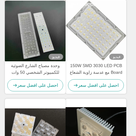
فيديو
فيديو
150W SMD 3030 LED PCB
وحدة مصباح الشارع الضوئية
Board مع عدسة زاوية الشعاع
للكمبيوتر الشخصي 50 وات
TYPE2-M لتاجر الجملة لوحدة
SMD3030 PCB Module
احصل على افضل سعر
احصل على افضل سعر
الإضاءة
Street Light Array Array Lens