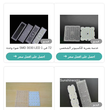
فيديو
فيديو
عدسة بصرية للكمبيوتر الشخصي
72 في 1 SMD 3030 LED ضوء وحدة
مقاس 130 × 130 مم ولوحة SMD
160lm / ث 90 درجة زاوية لإضاءة نفق
احصل على افضل سعر
3030 LED PCB لوحدة إضاءة LED
50W
احصل على افضل سعر
بقدرة 50 وات
فيديو