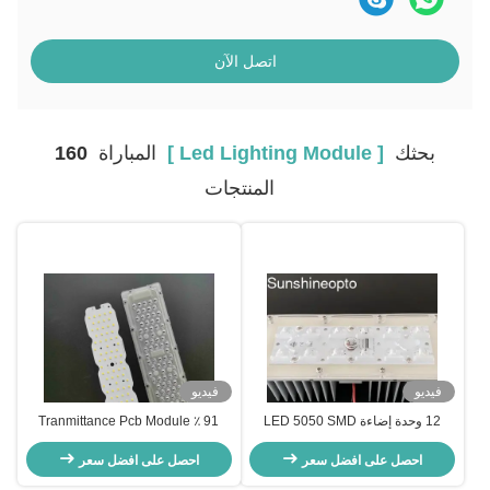
اتصل الآن
بحثك
[ Led Lighting Module ]
المباراة
160
المنتجات
فيديو
فيديو
12 وحدة إضاءة LED 5050 SMD
91 ٪ Tranmittance Pcb Module
LED مع عدسة زاوية شعاع 173 مم
160lm / w SMD 3030 LED Light
145 × 70 درجة لإضاءة الشوارع
احصل على افضل سعر
احصل على افضل سعر
Module 50W Street Lighting