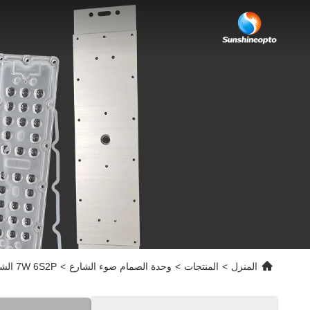
المنزل
>
المنتجات
>
وحدة الصمام ضوء الشارع
>
7W 6S2P الشمسية حديقة ضوء PCB المجلس 3030SMD وحدة مخصصة