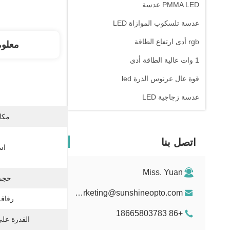
PMMA LED عدسة
عدسة تلسكوب الموازاة LED
rgb أدى ارتفاع الطاقة
معلو
1 وات عالية الطاقة أدى
قوة عال عرنوس الذرة led
عدسة زجاجية LED
مكان
اتصل بنا
اس
Miss. Yuan
حجم 
marketing@sunshineopto.com
رقاقة
+86 18665803783
القدرة عل