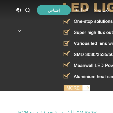
اتصل بنا
إقتباس
الأحداث
7W 6S2P الشمسية حديقة ضوء PCB