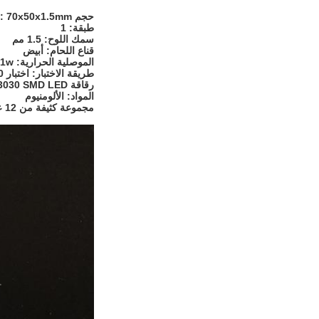
حجم PCB: 70x50x1.5mm
طبقة: 1
سمك اللوح: 1.5 مم
قناع اللحام: أبيض
الموصلية الحرارية: 1w / عضو الكنيست
طريقة الاختبار: اختبار 100٪
رقاقة LED: 3030 SMD LED
المواد: الألومنيوم
مجموعة كثيفة من 12 عدسة led / بصمة صغيرة ، ناتج إضاءة عالي