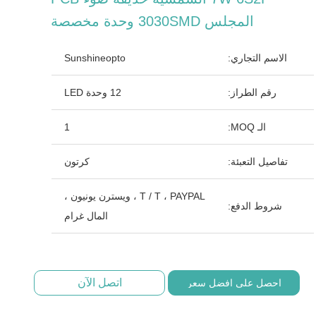
المجلس 3030SMD وحدة مخصصة
الاسم التجاري:
Sunshineopto
رقم الطراز:
12 وحدة LED
الـ MOQ:
1
تفاصيل التعبئة:
كرتون
T / T ، PAYPAL ، ويسترن يونيون ،
شروط الدفع:
المال غرام
اتصل الآن
احصل على افضل سعر