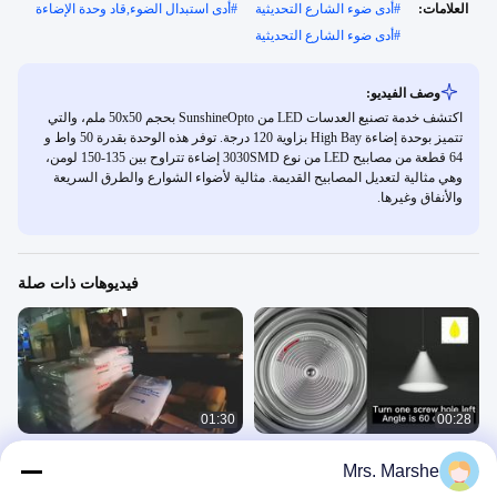
العلامات:
#
أدى ضوء الشارع التحديثية
#
أدى استبدال الضوء,قاد وحدة الإضاءة
#
أدى ضوء الشارع التحديثية
وصف الفيديو:
اكتشف خدمة تصنيع العدسات LED من SunshineOpto بحجم 50x50 ملم، والتي
تتميز بوحدة إضاءة High Bay بزاوية 120 درجة. توفر هذه الوحدة بقدرة 50 واط و
64 قطعة من مصابيح LED من نوع 3030SMD إضاءة تتراوح بين 135-150 لومن،
وهي مثالية لتعديل المصابيح القديمة. مثالية لأضواء الشوارع والطرق السريعة
والأنفاق وغيرها.
فيديوهات ذات صلة
01:30
00:28
160 نوع من عدسات الضوء
زيارة ميدانية إلى مصنع عدسات
Mrs. Marshe
Sunshineopto الخاص بنا!
Led Lens
Led Lens
September 23, 2025